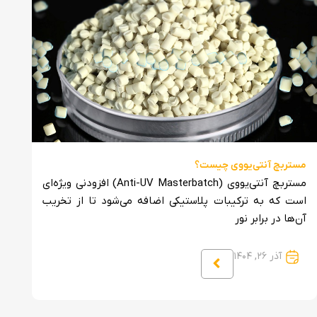
مستربچ آنتی‌یووی چیست؟
مستر
مستربچ آنتی‌یووی (Anti-UV Masterbatch) افزودنی ویژه‌ای
است که به ترکیبات پلاستیکی اضافه می‌شود تا از تخریب
آن‌ها در برابر نور
از تو
آذر ۲۶, ۱۴۰۴