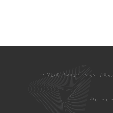
 بالاتر از میرداماد، کوچه منظرنژاد، پلاک ۳۶
تی عباس آباد